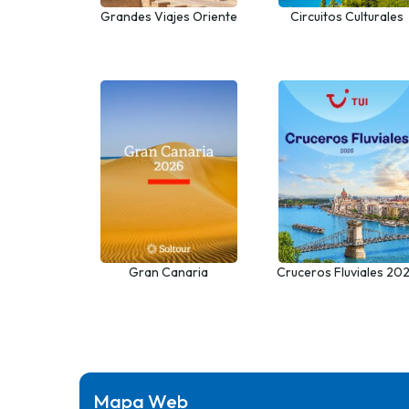
Grandes Viajes Oriente
Circuitos Culturales
Medio, Norte de África y
desde Castilla y León
Asia Central
Gran Canaria
Cruceros Fluviales 20
Mapa Web