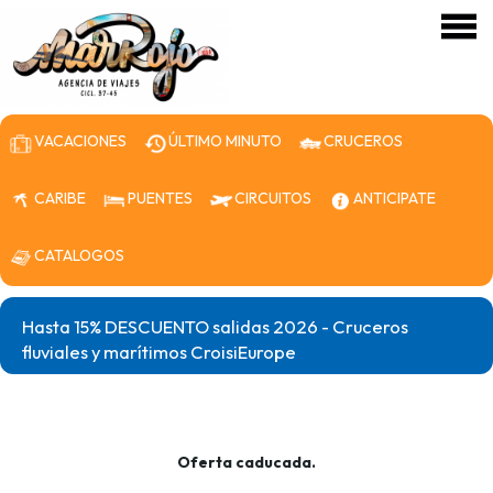
VACACIONES
ÚLTIMO MINUTO
CRUCEROS
CARIBE
PUENTES
CIRCUITOS
ANTICIPATE
CATALOGOS
Hasta 15% DESCUENTO salidas 2026 - Cruceros
fluviales y marítimos CroisiEurope
Oferta caducada.